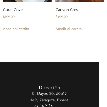
Coral Cove
Canyon Crest
$
199.00
$
499.00
Añadir al carrito
Añadir al carrito
Dirección
C. Mayor, 20, 50619
Asín, Zaragoza, España