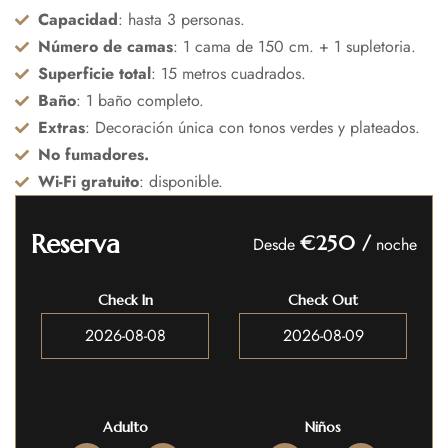
Capacidad
: hasta 3 personas.
Número de camas
: 1 cama de 150 cm. + 1 supletoria.
Superficie total
: 15 metros cuadrados.
Baño
: 1 baño completo.
Extras
: Decoración única con tonos verdes y plateados.
No fumadores.
Wi-Fi gratuito
: disponible.
Reserva
€250
/
Desde
noche
Check In
Check Out
Adulto
Niños