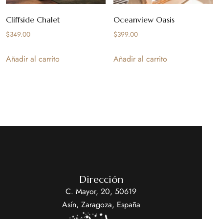
Cliffside Chalet
Oceanview Oasis
$
349.00
$
399.00
Añadir al carrito
Añadir al carrito
Dirección
C. Mayor, 20, 50619
Asín, Zaragoza, España