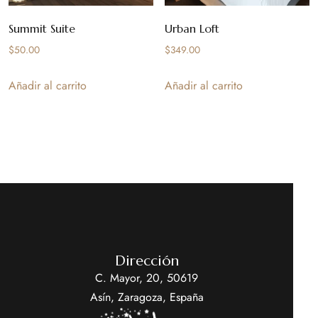
Summit Suite
Urban Loft
$
50.00
$
349.00
Añadir al carrito
Añadir al carrito
Dirección
C. Mayor, 20, 50619
Asín, Zaragoza, España