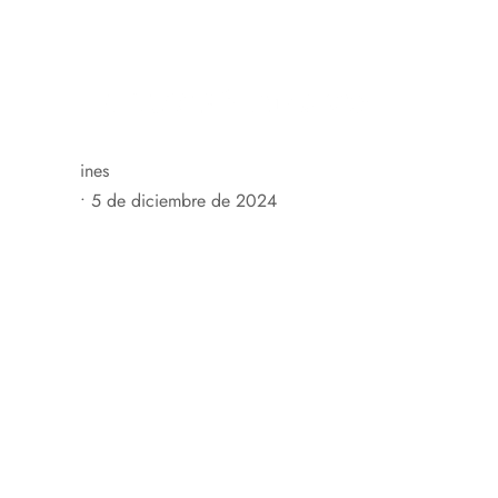
C. Mayor, 20, 50619 Asín, Zaragoza, España
+34 676 
H
ines
•
5 de diciembre de 2024