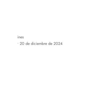
C. Mayor, 20, 50619 Asín, Zaragoza, España
+34 676 
H
ines
•
20 de diciembre de 2024