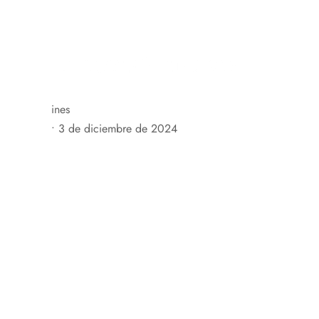
C. Mayor, 20, 50619 Asín, Zaragoza, España
+34 676 
H
ines
•
3 de diciembre de 2024