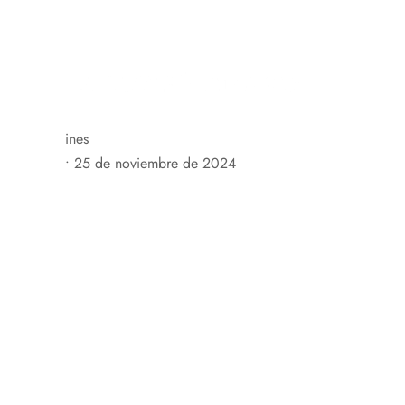
C. Mayor, 20, 50619 Asín, Zaragoza, España
+34 676 
H
ines
•
25 de noviembre de 2024