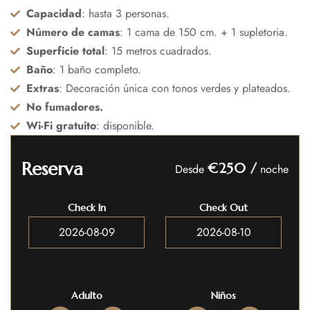
Capacidad
: hasta 3 personas.
Número de camas
: 1 cama de 150 cm. + 1 supletoria.
Superficie total
: 15 metros cuadrados.
Baño
: 1 baño completo.
Extras
: Decoración única con tonos verdes y plateados.
No fumadores.
Wi-Fi gratuito
: disponible.
Reserva
€250
/
Desde
noche
Check In
Check Out
Adulto
Niños